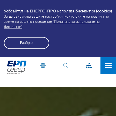
Уебсайтът на ЕНЕРГО-ПРО използва бисквитки (cookies)
За да съхранява вашите настройки, които бихте направили по
време на вашето посещение
“Политика за използване на
бисквитки”
.
Разбрах
Energo-
Въведете дума или фраза
Pro-
Grid
ЗА КОМПАНИЯТА
ПРИСЪЕДИНЯВАНЕ
ПРЕКЪСВАНИЯ
КЛИЕНТИ