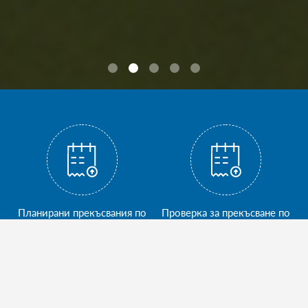
Планирани прекъсвания по
Проверка за прекъсване по
регион
обект