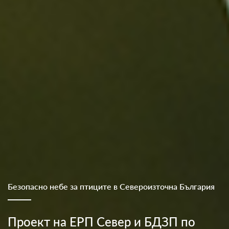
Електрозахранване
Проверка по обект за планови и
непланови прекъсвания на