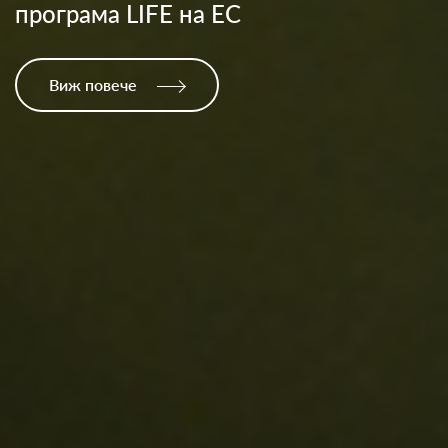
електрозахранването
Виж повече