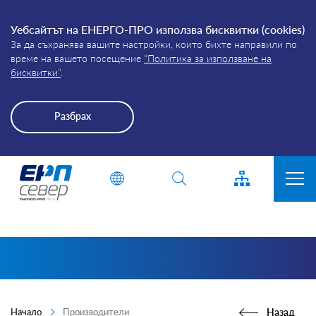
Уебсайтът на ЕНЕРГО-ПРО използва бисквитки (cookies)
За да съхранява вашите настройки, които бихте направили по
време на вашето посещение
“Политика за използване на
бисквитки”
.
Разбрах
Energo-
Въведете дума или фраза
Pro-
Grid
ЗА КОМПАНИЯТА
ПРИСЪЕДИНЯВАНЕ
ПРЕКЪСВАНИЯ
КЛИЕНТИ
Начало
Производители
Назад