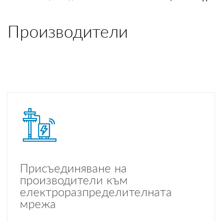
ПРОИЗВОДИТЕЛИ
Производители
ТЪРГОВЦИ
ТЪРГОВЕ И ПРОДАЖБИ
MYENERGO-PRO
Присъединяване на
производители към
електроразпределителната
мрежа