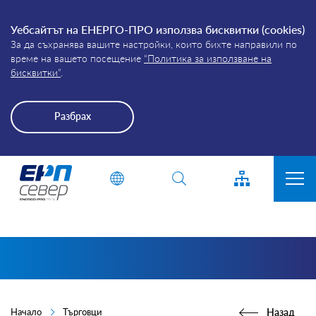
Уебсайтът на ЕНЕРГО-ПРО използва бисквитки (cookies)
За да съхранява вашите настройки, които бихте направили по
време на вашето посещение
“Политика за използване на
бисквитки”
.
Разбрах
Energo-
Въведете дума или фраза
Pro-
Grid
ЗА КОМПАНИЯТА
ПРИСЪЕДИНЯВАНЕ
ПРЕКЪСВАНИЯ
КЛИЕНТИ
Начало
Търговци
Назад