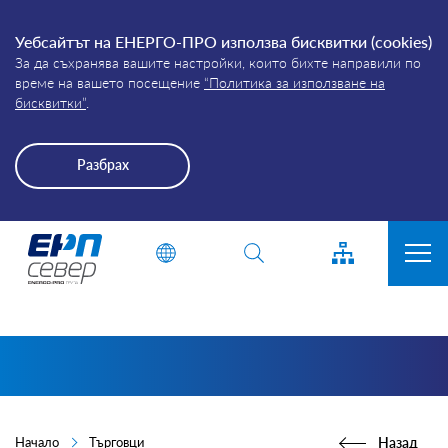
Уебсайтът на ЕНЕРГО-ПРО използва бисквитки (cookies)
За да съхранява вашите настройки, които бихте направили по
време на вашето посещение
“Политика за използване на
бисквитки”
.
Разбрах
Energo-
Въведете дума или фраза
Pro-
Grid
ЗА КОМПАНИЯТА
ПРИСЪЕДИНЯВАНЕ
ПРЕКЪСВАНИЯ
КЛИЕНТИ
Начало
Търговци
Назад