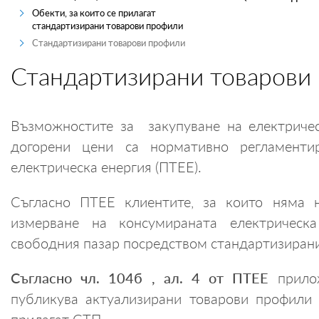
Обекти, за които се прилагат
ПРОИЗВОДИТЕЛИ
стандартизирани товарови профили
Стандартизирани товарови профили
ТЪРГОВЦИ
Стандартизирани товарови
ТЪРГОВЕ И ПРОДАЖБИ
MYENERGO-PRO
Възможностите за закупуване на електричес
догорени цени са нормативно регламенти
електрическа енергия (ПТЕЕ).
Съгласно ПТЕЕ клиентите, за които няма н
измерване на консумираната електрическ
свободния пазар посредством стандартизирани
Съгласно чл. 104б , ал. 4 от ПТЕЕ
прилож
публикува актуализирани товарови профили 