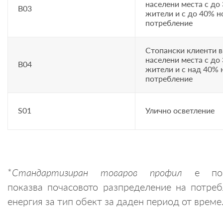
населени места с до
B03
жители и с до 40% 
потребление
Стопански клиенти в
населени места с до
B04
жители и с над 40%
потребление
S01
Улично осветление
*
Стандартизиран товаров профил
е по
показва почасовото разпределение на потреб
енергия за тип обект за даден период от време