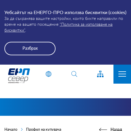
Уебсайтът на ЕНЕРГО-ПРО използва бисквитки (cookies)
За да съхранява вашите настройки, които бихте направили по
време на вашето посещение
“Политика за използване на
бисквитки”
.
Разбрах
Energo-
Въведете дума или фраза
Pro-
Grid
ЗА КОМПАНИЯТА
ПРИСЪЕДИНЯВАНЕ
ПРЕКЪСВАНИЯ
КЛИЕНТИ
Начало
Профил на купувача
Назад