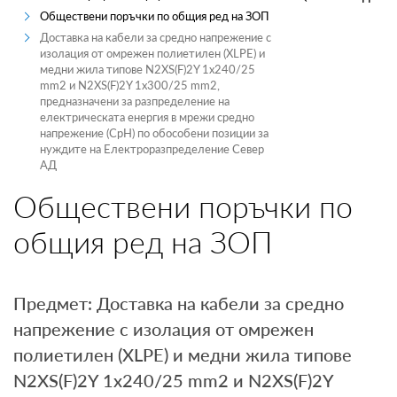
Обществени поръчки по общия ред на ЗОП
ПРОИЗВОДИТЕЛИ
Доставка на кабели за средно напрежение с
изолация от омрежен полиетилен (XLPE) и
ТЪРГОВЦИ
медни жила типове N2XS(F)2Y 1x240/25
mm2 и N2XS(F)2Y 1x300/25 mm2,
предназначени за разпределение на
ТЪРГОВЕ И ПРОДАЖБИ
електрическата енергия в мрежи средно
напрежение (СрН) по обособени позиции за
MYENERGO-PRO
нуждите на Електроразпределение Север
АД
Обществени поръчки по
общия ред на ЗОП
Предмет: Доставка на кабели за средно
напрежение с изолация от омрежен
полиетилен (XLPE) и медни жила типове
N2XS(F)2Y 1x240/25 mm2 и N2XS(F)2Y