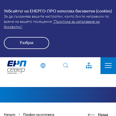
Уебсайтът на ЕНЕРГО-ПРО използва бисквитки (cookies)
За да съхранява вашите настройки, които бихте направили по
време на вашето посещение
“Политика за използване на
бисквитки”
.
Разбрах
Energo-
Въведете дума или фраза
Pro-
Grid
ЗА КОМПАНИЯТА
ПРИСЪЕДИНЯВАНЕ
ПРЕКЪСВАНИЯ
КЛИЕНТИ
Начало
Профил на купувача
Назад