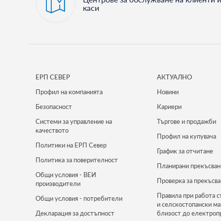
каси
ЕРП СЕВЕР
АКТУАЛНО
Профил на компанията
Новини
Безопасност
Кариери
Системи за управление на
Търгове и продажби
качеството
Профил на купувача
Политики на ЕРП Север
График за отчитане
Политика за поверителност
Планирани прекъсван
Общи условия - ВЕИ
Проверка за прекъсва
производители
Правила при работа с
Общи условия - потребители
и селскостопански м
Декларация за достъпност
близост до електроп