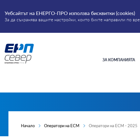
Уебсайтът на ЕНЕРГО-ПРО използва бисквитки (cookies)
За да съхранява вашите настройки, които бихте направили по в
Въведете дума или фраза
Energo-
Pro-
ЗА КОМПАНИЯТА
Grid
Начало
Оператори на ЕСМ
Оператори на ЕСМ - 2025