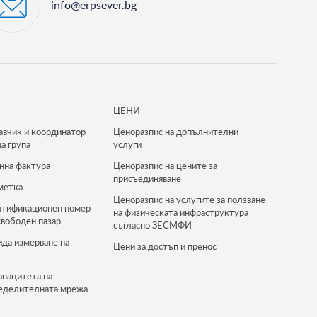
info@erpsever.bg
ЦЕНИ
авчик и координатор
Ценоразпис на допълнителни
а група
услуги
нна фактура
Ценоразпис на цените за
присъединяване
метка
Ценоразпис на услугите за ползване
нтификационен номер
на физическата инфраструктура
свободен пазар
съгласно ЗЕСМФИ
ида измерване на
Цени за достъп и пренос
апацитета на
еделителната мрежа