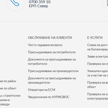
0700 359 10
ЕРП Север
ОБСЛУЖВАНЕ НА КЛИЕНТИ
Е-УСЛУГИ
Често задавани въпроси
Смяна на дост
на балансиращ
Присъединяване на потребители
Заяви електро
Документи за присъединяване на
потребители
Проверка на с
Присъединяване на производители
Уникален иде
за участие на 
Документи за присъединяване на
ия по район
производители
Проверка на в
обект
не по обект
Оператори на ЕСМ
Проверка на к
ъс строителни
Уведомления по НУРИОВОС
електроразпр
ашини в
роводи