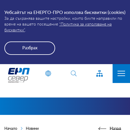
Уебсайтът на ЕНЕРГО-ПРО използва бисквитки (cookies)
За да съхранява вашите настройки, които бихте направили по
време на вашето посещение
“Политика за използване на
бисквитки”
.
Разбрах
Energo-
Въведете дума или фраза
Pro-
Grid
ЗА КОМПАНИЯТА
ПРИСЪЕДИНЯВАНЕ
ПРЕКЪСВАНИЯ
КЛИЕНТИ
Начало
Новини
Назад