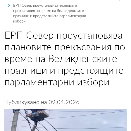
ЕРП Север преустановява плановите
ПРОИЗВОДИТЕЛИ
прекъсвания по време на Великденските
празници и предстоящите парламентарни
избори
ТЪРГОВЦИ
ЕРП Север преустановява
ТЪРГОВЕ И ПРОДАЖБИ
плановите прекъсвания по
MYENERGO-PRO
време на Великденските
празници и предстоящите
парламентарни избори
Публикувано на 09.04.2026