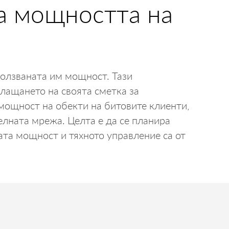
а мощността на
ползваната им мощност. Тази
лащането на своята сметка за
мощност на обекти на битовите клиенти,
лната мрежа. Целта е да се планира
ата мощност и тяхното управление са от