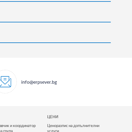
info@erpsever.bg
ЦЕНИ
авчик и координатор
Ценоразпис на допълнителни
а група
услуги