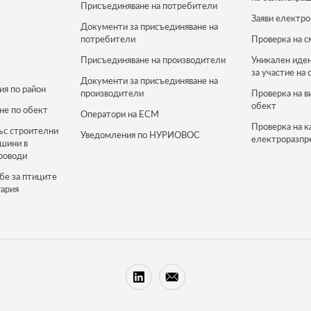
Присъединяване на потребители
Заяви електро
Документи за присъединяване на
потребители
Проверка на с
Присъединяване на производители
Уникален иде
за участие на 
Документи за присъединяване на
ия по район
производители
Проверка на в
обект
не по обект
Оператори на ЕСМ
Проверка на к
ъс строителни
Уведомления по НУРИОВОС
електроразпр
ашини в
роводи
бе за птиците
гария