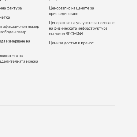
нна фактура
Ценоразпис на цените за
присъединяване
метка
Ценоразпис на услугите за ползване
нтификационен номер
на физическата инфраструктура
свободен пазар
съгласно ЗЕСМФИ
ида измерване на
Цени за достъп и пренос
апацитета на
еделителната мрежа