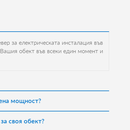
вер за електрическата инсталация във
 Вашия обект във всеки един момент и
вена мощност?
 за своя обект?