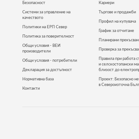
Безопасност
Кариери
Системи за управление на
Търгове и продажби
качеството
Профил на купувача
Политики на ЕРП Север
График за отчитане
Политика за поверителност
Планирани прекъсван
Общи условия - ВЕИ
Проверка за прекъсва
производители
Правила при работа с
Общи условия - потребители
и селскостопански м
Декларация за достъпност
близост до електроп
Нормативна база
Проект: Безопасно не
в Североизточна Бъл
Контакти