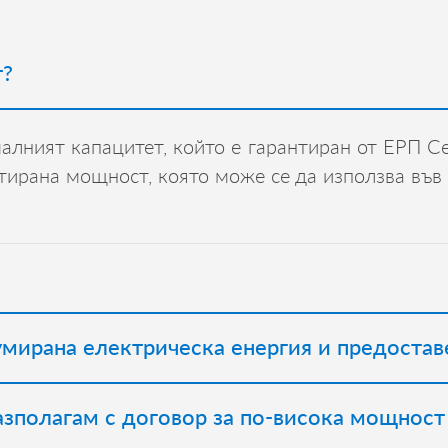
т?
лният капацитет, който е гарантиран от ЕРП Се
нтирана мощност, която може се да използва във
умирана електрическа енергия и предоста
разполагам с договор за по-висока мощност